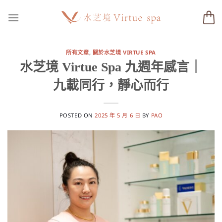
Skip
to
content
所有文章
,
關於水芝境 VIRTUE SPA
水芝境 Virtue Spa 九週年感言｜
九載同行，靜心而行
POSTED ON
2025 年 5 月 6 日
BY
PAO