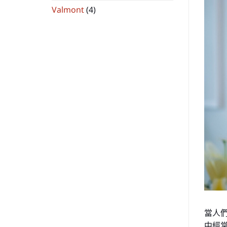
Valmont
(4)
當人
中經