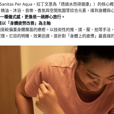
（Sanitas Per Aqua，拉丁文意為「透過水而得健康」）
、精油、沐浴、音樂、香氛與空間氛圍等綜合元素，達到身體與
A是一種儀式感，更像是一趟靜心旅行。
 是以「身體疲勞改善」為主軸
則是較偏重身體層面的療癒。以技術性的推、揉、壓、拍等手法
處理。它目的明確、效果迅速，是針對「身體上的疲憊」最直接