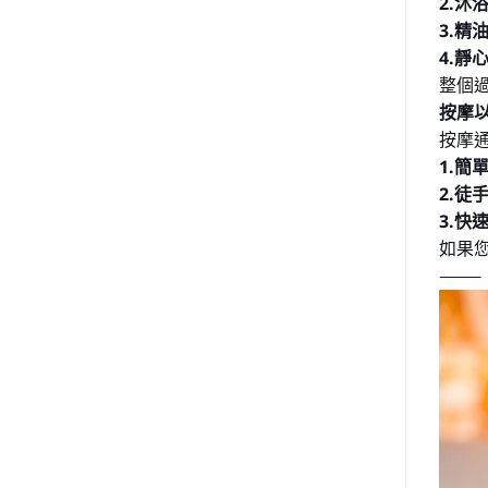
2.沐
3.精
4.靜
整個過
按摩
按摩通
1.簡
2.徒
3.快
如果
⸻