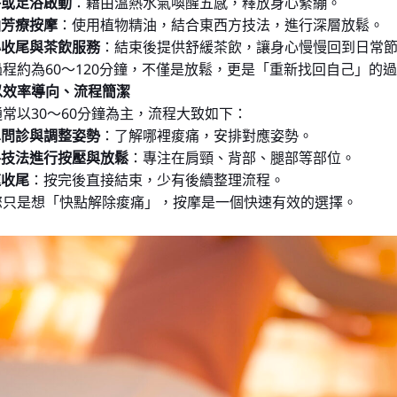
浴或足浴啟動
：藉由溫熱水氣喚醒五感，釋放身心緊繃。
油芳療按摩
：使用植物精油，結合東西方技法，進行深層放鬆。
心收尾與茶飲服務
：結束後提供舒緩茶飲，讓身心慢慢回到日常
程約為60～120分鐘，不僅是放鬆，更是「重新找回自己」的
以效率導向、流程簡潔
常以30～60分鐘為主，流程大致如下：
單問診與調整姿勢
：了解哪裡痠痛，安排對應姿勢。
手技法進行按壓與放鬆
：專注在肩頸、背部、腿部等部位。
速收尾
：按完後直接結束，少有後續整理流程。
您只是想「快點解除痠痛」，按摩是一個快速有效的選擇。