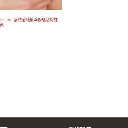
iss line 紫錐菊純植萃修護活膚課
分鐘