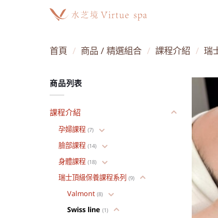
Skip
to
content
首頁
/
商品 / 精選組合
/
課程介紹
/
瑞
商品列表
課程介紹
孕婦課程
(7)
臉部課程
(14)
身體課程
(18)
瑞士頂級保養課程系列
(9)
Valmont
(8)
Swiss line
(1)