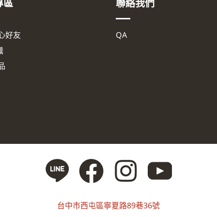
專區
聯絡我們
心好友
QA
識
品
台中市西屯區寧夏路89巷36號