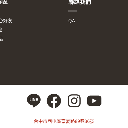
專區
聯絡我們
心好友
QA
識
品
台中市西屯區寧夏路89巷36號