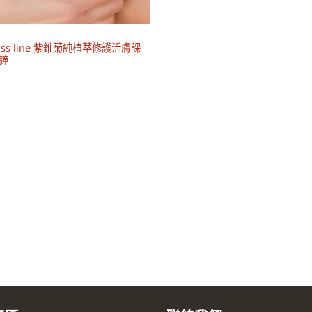
iss line 紫錐菊純植萃修護活膚課
分鐘