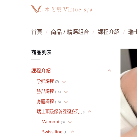
Skip
to
content
首頁
/
商品 / 精選組合
/
課程介紹
/
瑞
商品列表
課程介紹
孕婦課程
(7)
臉部課程
(14)
身體課程
(18)
瑞士頂級保養課程系列
(9)
Valmont
(8)
Swiss line
(1)