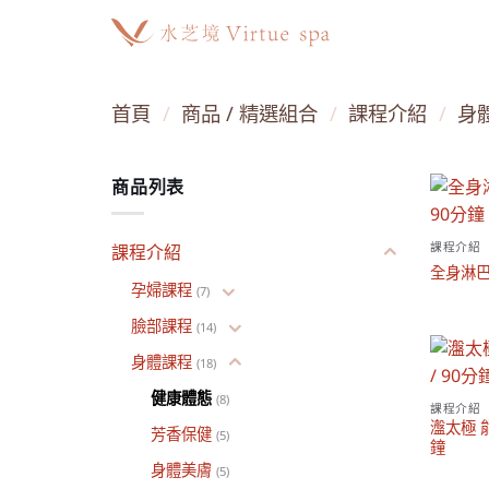
Skip
to
content
首頁
/
商品 / 精選組合
/
課程介紹
/
身
商品列表
課程介紹
課程介紹
全身淋巴排
孕婦課程
(7)
臉部課程
(14)
身體課程
(18)
健康體態
(8)
課程介紹
瀊太極 能
芳香保健
(5)
鐘
身體美膚
(5)