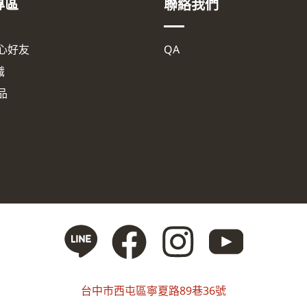
專區
聯絡我們
心好友
QA
識
品
台中市西屯區寧夏路89巷36號