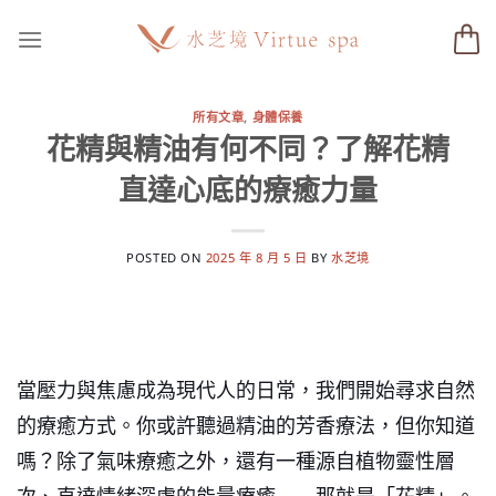
Skip
to
content
所有文章
,
身體保養
花精與精油有何不同？了解花精
直達心底的療癒力量
POSTED ON
2025 年 8 月 5 日
BY
水芝境
當壓力與焦慮成為現代人的日常，我們開始尋求自然
的療癒方式。你或許聽過精油的芳香療法，但你知道
嗎？除了氣味療癒之外，還有一種源自植物靈性層
次、直達情緒深處的能量療癒——那就是「花精」。