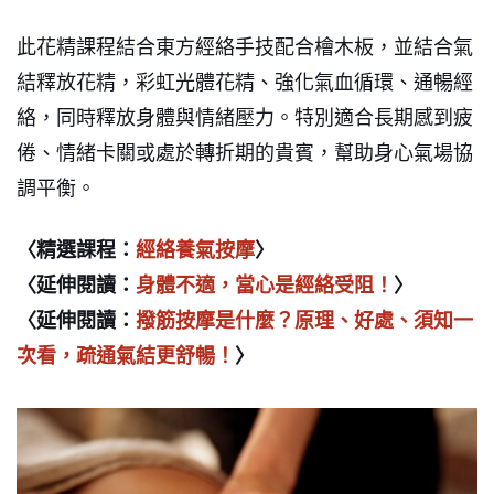
此花精課程結合東方經絡手技配合檜木板，並結合氣
結釋放花精，彩虹光體花精、強化氣血循環、通暢經
絡，同時釋放身體與情緒壓力。特別適合長期感到疲
倦、情緒卡關或處於轉折期的貴賓，幫助身心氣場協
調平衡。
〈精選課程：
經絡養氣按摩
〉
〈延伸閱讀：
身體不適，當心是經絡受阻！
〉
〈延伸閱讀：
撥筋按摩是什麼？原理、好處、須知一
次看，疏通氣結更舒暢！
〉