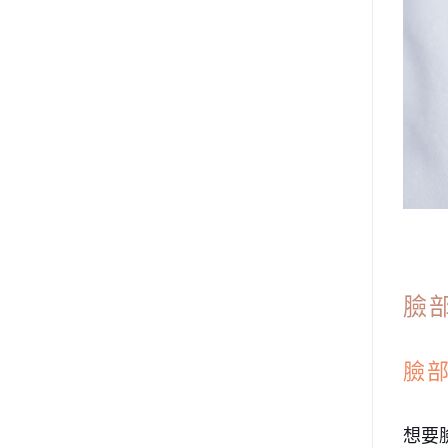
臉
臉
想要