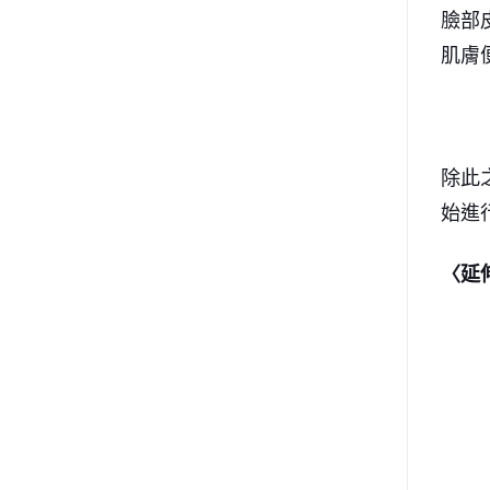
臉部
肌膚
除此
始進
〈延