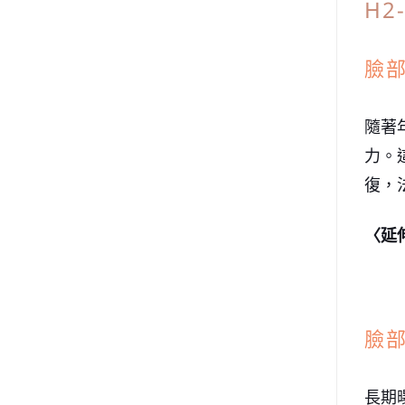
H
臉
隨著
力。
復，
〈延
臉
長期