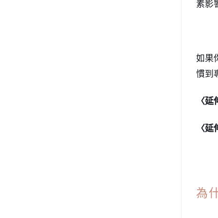
素影
如果
慣到
〈延
〈延
為