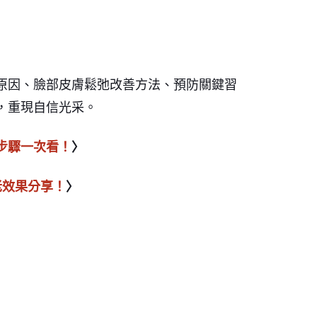
原因、臉部皮膚鬆弛改善方法、預防關鍵習
，重現自信光采。
步驟一次看！
〉
老效果分享！
〉