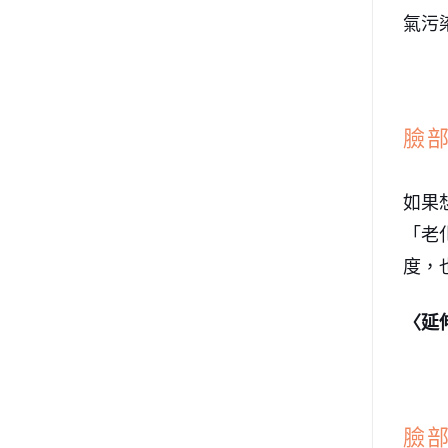
氣污
臉
如果
「老
度，
〈延
臉