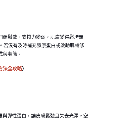
開始鬆散、支撐力變弱，肌膚變得鬆垮無
因。若沒有及時補充膠原蛋白或啟動肌膚修
憊與老態。
方法全攻略
〉
纖維與彈性蛋白，讓皮膚鬆弛且失去光澤。空