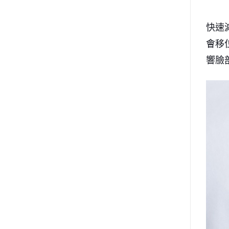
快速
會移
響臉