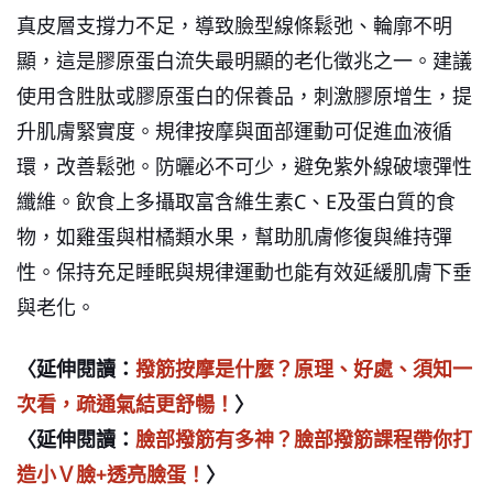
真皮層支撐力不足，導致臉型線條鬆弛、輪廓不明
顯，這是膠原蛋白流失最明顯的老化徵兆之一。
建議
使用含胜肽或膠原蛋白的保養品，刺激膠原增生，提
升肌膚緊實度。規律按摩與面部運動可促進血液循
環，改善鬆弛。防曬必不可少，避免紫外線破壞彈性
纖維。飲食上多攝取富含維生素C、E及蛋白質的食
物，如雞蛋與柑橘類水果，幫助肌膚修復與維持彈
性。保持充足睡眠與規律運動也能有效延緩肌膚下垂
與老化。
〈延伸閱讀：
撥筋按摩是什麼？原理、好處、須知一
次看，疏通氣結更舒暢！
〉
〈延伸閱讀：
臉部撥筋有多神？臉部撥筋課程帶你打
造小Ｖ臉+透亮臉蛋！
〉