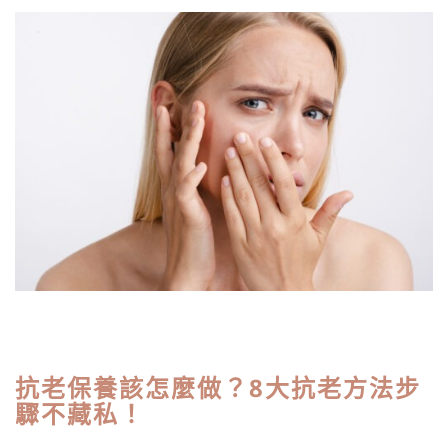
抗老保養該怎麼做？8大抗老方法步
驟不藏私！