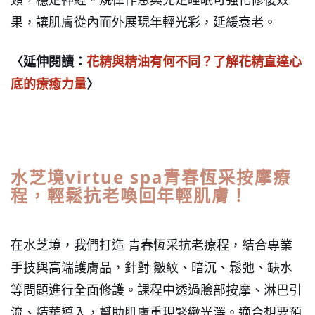
果，讓肌膚從內而外展現年輕光彩，延緩衰老。
〈延伸閱讀：
花精與精油有何不同？了解花精直達心
底的療癒力量
〉
水芝境virtue spa青春恆采按摩療
程，輕鬆抗老喚回年輕肌膚！
在水芝境，我們打造 青春恆采抗老療程，結合專業
手技與高端護膚品，針對 皺紋、暗沉、鬆弛、缺水
等問題進行全面修護。課程中透過臉部按摩、淋巴引
流、精華導入，幫助肌膚重現緊緻光澤。適合想要預