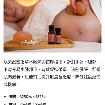
以天然鹽蛋草本敷熱與按摩技術，針對手臂、腿部、
下背等易水腫部位，有效促進循環、消除腫脹、舒緩
肌肉疲勞，也能幫助提升肌膚緊緻度，降低妊辰紋形
成機率。
價錢
：3250元 / 4875元
療程
：60分鐘 / 90分鐘