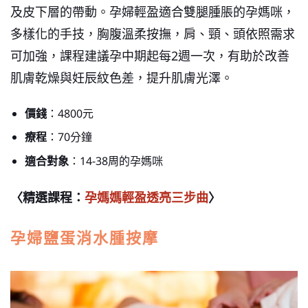
及皮下層的帶動。孕婦輕盈適合雙腿腫脹的孕媽咪，
多樣化的手技，胸腹溫柔按撫，肩、頸、頭依照需求
可加強，課程建議孕中期起每
2
週一次，有助於改善
肌膚乾燥與妊辰紋色差，提升肌膚光澤。
價錢
：4800元
療程
：70分鐘
適合對象
：14-38周的孕媽咪
〈精選課程：
孕媽媽輕盈透亮三步曲
〉
孕婦鹽蛋消水腫按摩