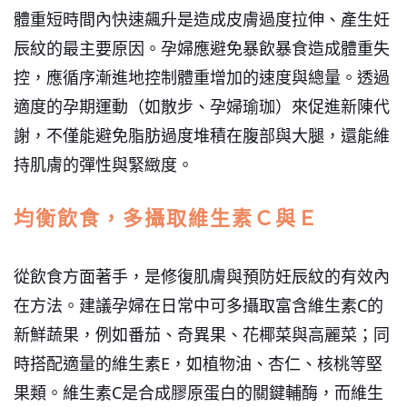
體重短時間內快速飆升是造成皮膚過度拉伸、產生妊
辰紋的最主要原因。孕婦應避免暴飲暴食造成體重失
控，應循序漸進地控制體重增加的速度與總量。透過
適度的孕期運動（如散步、孕婦瑜珈）來促進新陳代
謝，不僅能避免脂肪過度堆積在腹部與大腿，還能維
持肌膚的彈性與緊緻度。
均衡飲食，多攝取維生素Ｃ與Ｅ
從飲食方面著手，是修復肌膚與預防妊辰紋的有效內
在方法。建議孕婦在日常中可多攝取富含維生素
C
的
新鮮蔬果，例如番茄、奇異果、花椰菜與高麗菜；同
時搭配適量的維生素
E
，如植物油、杏仁、核桃等堅
果類。維生素
C
是合成膠原蛋白的關鍵輔酶，而維生