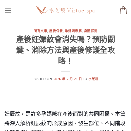
Skip
to
content
所有文章
,
產後保養
,
孕媽媽專屬
,
身體保養
產後妊娠紋會消失嗎？預防關
鍵、消除方法與產後修護全攻
略！
POSTED ON
2026 年 7 月 21 日
BY
水芝境
妊辰紋，是許多孕媽咪在產後面對的共同困擾。本篇
將深入解析妊辰紋的形成原因、發生部位、不同階段