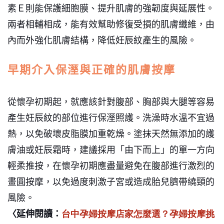
素Ｅ則能保護細胞膜、提升肌膚的強韌度與延展性。
兩者相輔相成，能有效幫助修復受損的肌膚纖維，由
內而外強化肌膚結構，降低妊辰紋產生的風險。
早期介入保溼與正確的肌膚按摩
從懷孕初期起，就應該針對腹部、胸部與大腿等容易
產生妊辰紋的部位進行保溼照護。洗澡時水溫不宜過
熱，以免破壞皮脂膜加重乾燥。塗抹天然無添加的護
膚油或妊辰霜時，建議採用「由下而上」的單一方向
輕柔推按，在懷孕初期應盡量避免在腹部進行激烈的
畫圓按摩，以免過度刺激子宮或造成胎兒臍帶繞頸的
風險。
〈延伸閱讀：
台中孕婦按摩店家怎麼選？孕婦按摩挑