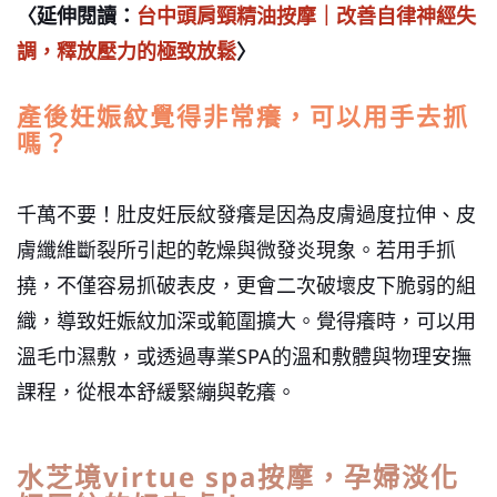
〈延伸閱讀：
台中頭肩頸精油按摩｜改善自律神經失
調，釋放壓力的極致放鬆
〉
產後妊娠紋覺得非常癢，可以用手去抓
嗎？
千萬不要！肚皮妊辰紋發癢是因為皮膚過度拉伸、皮
膚纖維斷裂所引起的乾燥與微發炎現象。若用手抓
撓，不僅容易抓破表皮，更會二次破壞皮下脆弱的組
織，導致妊娠紋加深或範圍擴大。覺得癢時，可以用
溫毛巾濕敷，或透過專業
SPA
的溫和敷體與物理安撫
課程，從根本舒緩緊繃與乾癢。
水芝境virtue spa按摩，孕婦淡化