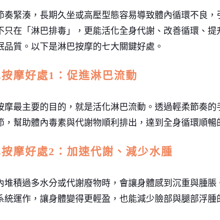
節奏緊湊，長期久坐或高壓型態容易導致體內循環不良，
不只在「淋巴排毒」，更能活化全身代謝、改善循環、提
眠品質。以下是淋巴按摩的七大關鍵好處。
巴按摩好處1：促進淋巴流動
按摩最主要的目的，就是活化淋巴流動。透過輕柔節奏的
節，幫助體內毒素與代謝物順利排出，達到全身循環順暢
巴按摩好處2：加速代謝、減少水腫
內堆積過多水分或代謝廢物時，會讓身體感到沉重與腫脹
系統運作，讓身體變得更輕盈，也能減少臉部與腿部浮腫