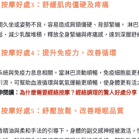
巴按摩好處3：舒緩肌肉僵硬及疼痛
間久坐或姿勢不良，容易造成肩頸僵硬、背部緊繃。 淋
鬆、減少乳酸堆積，釋放全身緊繃與疼痛感，達到深層舒
巴按摩好處4：提升免疫力、改善循環
系統與免疫力息息相關。當淋巴流動順暢，免疫細胞能更
引流，可幫助血液循環與氧氣運輸更順暢，使身體更有活
伸閱讀：
為什麼需要經絡按摩？經絡調理的驚人好處分享
巴按摩好處5：紓壓放鬆、改善睡眠品質
香精油與柔和手法的引導下，身體的副交感神經被激活，