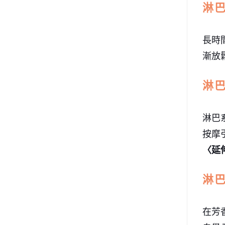
淋
長時
漸放
淋
淋巴
按摩
〈延
淋
在芳