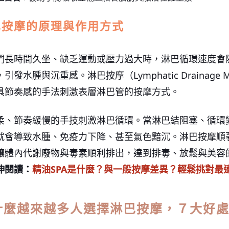
巴按摩的原理與作用方式
們長時間久坐、缺乏運動或壓力過大時，淋巴循環速度會
引發水腫與沉重感。淋巴按摩（Lymphatic Drainag
具節奏感的手法刺激表層淋巴管的按摩方式。
柔、節奏緩慢的手技刺激淋巴循環。當淋巴結阻塞、循環
就會導致水腫、免疫力下降、甚至氣色黯沉。淋巴按摩順
讓體內代謝廢物與毒素順利排出，達到排毒、放鬆與美容
伸閱讀：
精油SPA是什麼？與一般按摩差異？輕鬆挑對最
什麼越來越多人選擇淋巴按摩，７大好