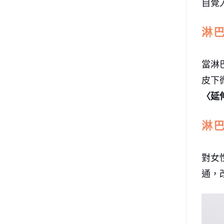
自覺
淋
當淋
皮下
〈延
淋
對女
通，