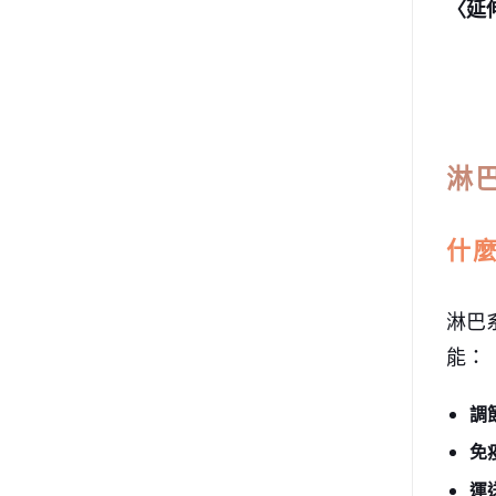
〈延
淋
什
淋巴
能：
調
免
運