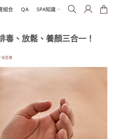
精選組合
QA
SPA知識
排毒、放鬆、養顏三合一！
Y
水芝境