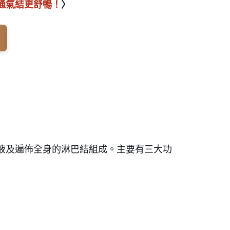
通氣結更舒暢！
〉
液及遍佈全身的淋巴結組成。主要有三大功