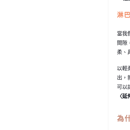
淋
當我
間隙，
柔、
以輕
出，
可以
〈延
為