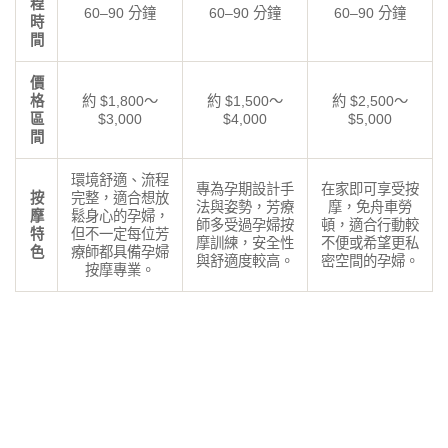
程
60–90 分鐘
60–90 分鐘
60–90 分鐘
時
間
價
格
約 $1,800～
約 $1,500～
約 $2,500～
區
$3,000
$4,000
$5,000
間
環境舒適、流程
專為孕期設計手
在家即可享受按
按
完整，適合想放
法與姿勢，芳療
摩，免舟車勞
摩
鬆身心的孕婦，
師多受過孕婦按
頓，適合行動較
特
但不一定每位芳
摩訓練，安全性
不便或希望更私
色
療師都具備孕婦
與舒適度較高。
密空間的孕婦。
按摩專業。