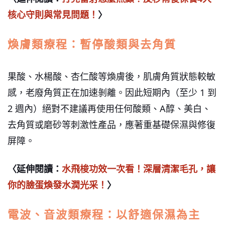
核心守則與常見問題！
〉
煥膚類療程：暫停酸類與去角質
果酸、水楊酸、杏仁酸等煥膚後，肌膚角質狀態較敏
感，老廢角質正在加速剝離。因此短期內（至少 1 到
2 週內）絕對不建議再使用任何酸類、A醇、美白、
去角質或磨砂等刺激性產品，應著重基礎保濕與修復
屏障。
〈延伸閱讀：
水飛梭功效一次看！深層清潔毛孔，讓
你的臉蛋煥發水潤光采！
〉
電波、音波類療程：以舒適保濕為主