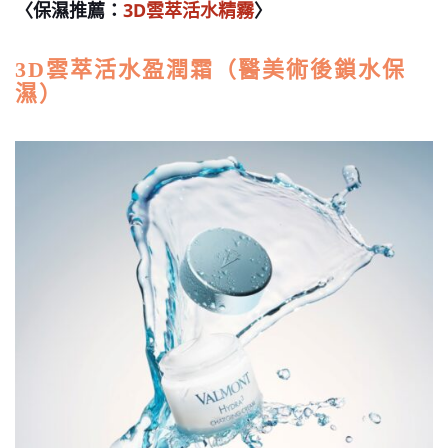
〈保濕推薦：
3D雲萃活水精霧
〉
3D雲萃活水盈潤霜（醫美術後鎖水保
濕）