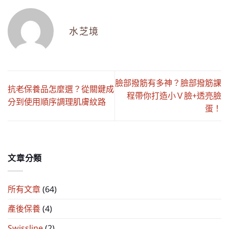
水芝境
臉部撥筋有多神？臉部撥筋課
抗老保養品怎麼選？從關鍵成
程帶你打造小Ｖ臉+透亮臉
分到使用順序調理肌膚紋路
蛋！
文章分類
所有文章
(64)
產後保養
(4)
Swissline
(2)