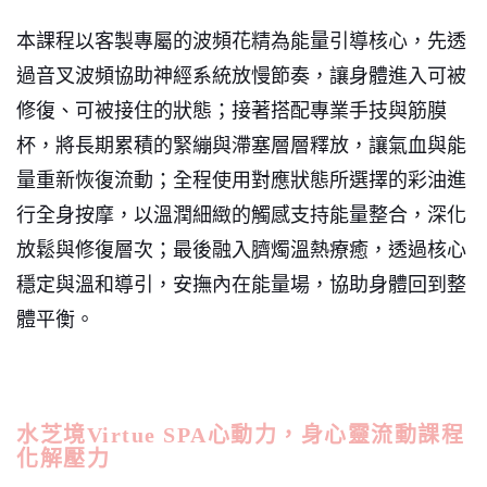
本課程以客製專屬的波頻花精為能量引導核心，先透
過音叉波頻協助神經系統放慢節奏，讓身體進入可被
修復、可被接住的狀態；接著搭配專業手技與筋膜
杯，將長期累積的緊繃與滯塞層層釋放，讓氣血與能
量重新恢復流動；全程使用對應狀態所選擇的彩油進
行全身按摩，以溫潤細緻的觸感支持能量整合，深化
放鬆與修復層次；最後融入臍燭溫熱療癒，透過核心
穩定與溫和導引，安撫內在能量場，協助身體回到整
體平衡。
水芝境Virtue SPA心動力，身心靈流動課程
化解壓力