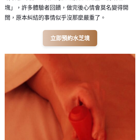
塊」，許多體驗者回饋，做完後心情會莫名變得開
闊，原本糾結的事情似乎沒那麼嚴重了。
立即預約水芝境