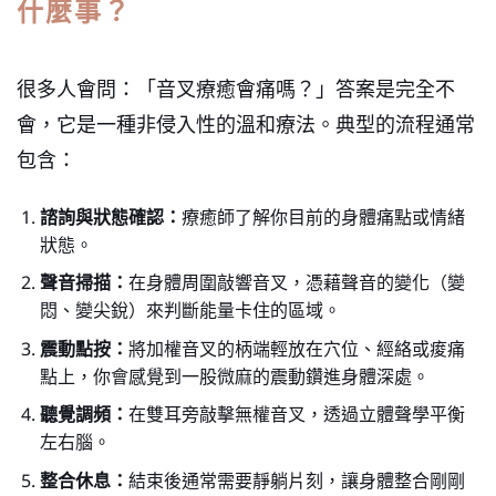
什麼事？
很多人會問：「音叉療癒會痛嗎？」答案是完全不
會，它是一種非侵入性的溫和療法。典型的流程通常
包含：
諮詢與狀態確認：
療癒師了解你目前的身體痛點或情緒
狀態。
聲音掃描：
在身體周圍敲響音叉，憑藉聲音的變化（變
悶、變尖銳）來判斷能量卡住的區域。
震動點按：
將加權音叉的柄端輕放在穴位、經絡或痠痛
點上，你會感覺到一股微麻的震動鑽進身體深處。
聽覺調頻：
在雙耳旁敲擊無權音叉，透過立體聲學平衡
左右腦。
整合休息：
結束後通常需要靜躺片刻，讓身體整合剛剛