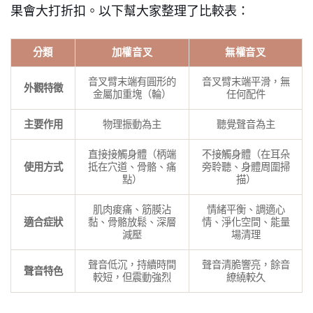
果會大打折扣。以下幫大家整理了比較表：
分類
加權音叉
無權音叉
音叉臂末端有圓形的
音叉臂末端平滑，無
外觀特徵
金屬加重塊（輪）
任何配件
主要作用
物理振動為主
聽覺聲音為主
直接接觸身體（柄端
不接觸身體（在耳朵
使用方式
抵在穴道、骨骼、痛
旁聆聽、身體周圍掃
點）
描）
肌肉痠痛、筋膜沾
情緒平衡、調適心
適合症狀
黏、骨骼放鬆、深層
情、淨化空間、能量
減壓
場清理
聲音低沉，持續時間
聲音清脆響亮，餘音
聲音特色
較短，但震動強烈
繚繞較久