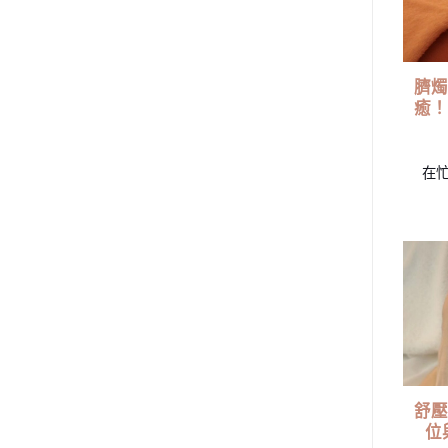
臍燭
癒！
在忙
舒壓
位