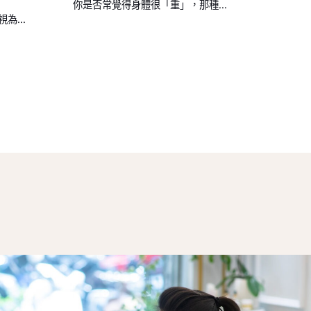
你是否常覺得身體很「重」，那種...
...