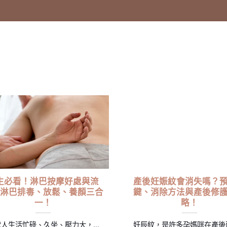
生必看！淋巴按摩好處與流
產後妊娠紋會消失嗎？
淋巴排毒、放鬆、養顏三合
鍵、消除方法與產後修
一！
略！
人生活忙碌、久坐、壓力大，...
妊辰紋，是許多孕媽咪在產後面對